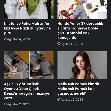
Nilüfer ve Reha Muhtar’ın
Hande Yener 37 derecelik
kızı Ayşe Nazlı dünyaevine
sıcakta sahneye böyle
girdi
çıktı: Kombini çok
konuşuldu
Ağustos 4, 2026
Ağustos 2, 2026
Aşkın ilk görüntüsü:
Melis Aslı Pamuk kimdir?
Oyuncu Dilan Çiçek
Melis Aslı Pamuk kaç
Deniz’in sevgilisi müzisyen
yaşında, nereli?
çıktı
Ağustos 2, 2026
Ağustos 2, 2026