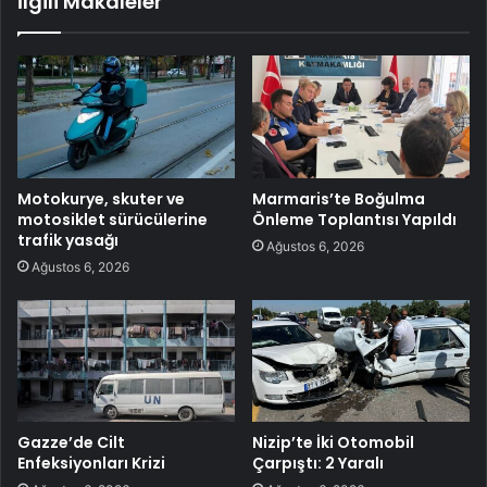
İlgili Makaleler
Motokurye, skuter ve
Marmaris’te Boğulma
motosiklet sürücülerine
Önleme Toplantısı Yapıldı
trafik yasağı
Ağustos 6, 2026
Ağustos 6, 2026
Gazze’de Cilt
Nizip’te İki Otomobil
Enfeksiyonları Krizi
Çarpıştı: 2 Yaralı