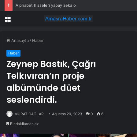
Alphabet hisseleri yapay zeka öncüsü Jeff Dean’in ayrılmasıyla %5 düştü
Menü
Anasayfa
/
Haber
Haber
Zeynep Bastık, Çağrı
Telkıvıran’ın proje
albümünde düet
seslendirdi.
MURAT ÇAĞLAR
Ağustos 20, 2023
0
6
Bir dakikadan az