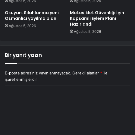
Ağustos 6, 2026
Ağustos 6, 2026
Okuyan: Silahlanma yeni
Motosiklet Güvenliği İçin
Osmanlıcı yayılma planı
Kapsamlı Eylem Planı
Hazırlandı
Ağustos 5, 2026
Ağustos 5, 2026
Bir yanıt yazın
E-posta adresiniz yayınlanmayacak.
Gerekli alanlar
*
ile
işaretlenmişlerdir
Y
o
r
u
m