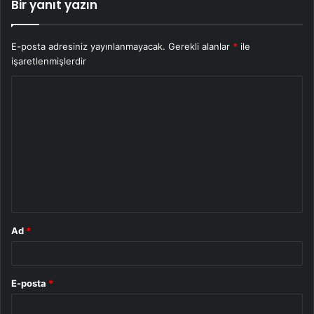
Bir yanıt yazın
E-posta adresiniz yayınlanmayacak.
Gerekli alanlar
*
ile
işaretlenmişlerdir
Y
o
r
u
m
*
Ad
*
E-posta
*