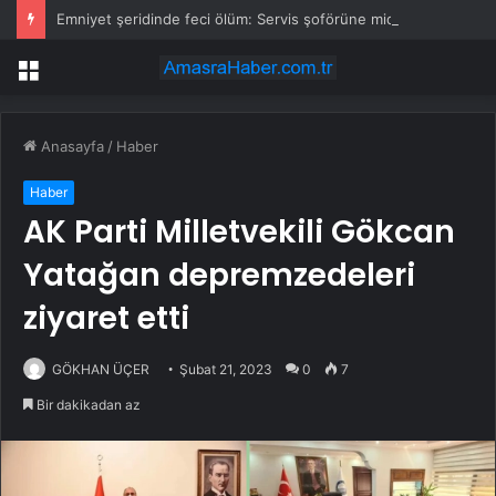
Emniyet şeridinde feci ölüm: Servis şoförüne midibüs çarptı
Menü
Anasayfa
/
Haber
Haber
AK Parti Milletvekili Gökcan
Yatağan depremzedeleri
ziyaret etti
GÖKHAN ÜÇER
Şubat 21, 2023
0
7
Bir dakikadan az