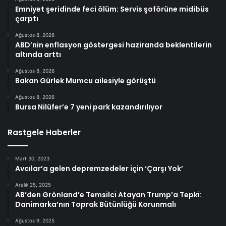
Emniyet şeridinde feci ölüm: Servis şoförüne midibüs
çarptı
Ağustos 8, 2026
ABD’nin enflasyon göstergesi haziranda beklentilerin
altında arttı
Ağustos 8, 2026
Bakan Gürlek Mumcu ailesiyle görüştü
Ağustos 8, 2026
Bursa Nilüfer’e 7 yeni park kazandırılıyor
Rastgele Haberler
Mart 30, 2023
Avcılar’a gelen depremzedeler için ‘Çarşı Yok’
Aralık 25, 2025
AB’den Grönland’e Temsilci Atayan Trump’a Tepki:
Danimarka’nın Toprak Bütünlüğü Korunmalı
Ağustos 9, 2025