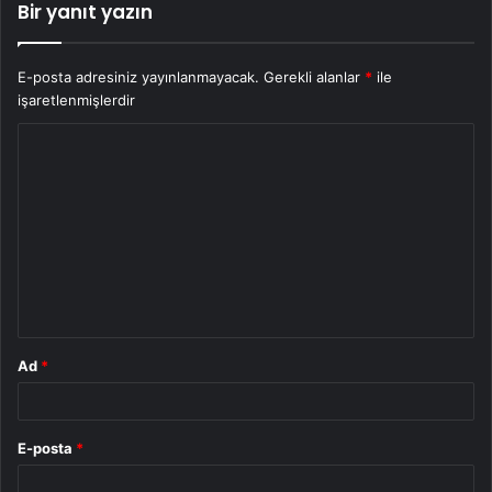
Bir yanıt yazın
E-posta adresiniz yayınlanmayacak.
Gerekli alanlar
*
ile
işaretlenmişlerdir
Y
o
r
u
m
*
Ad
*
E-posta
*