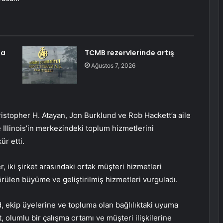
da
TCMB rezervlerinde artış
Ağustos 7, 2026
topher H. Atayan, Jon Burklund ve Rob Hackett’a aile
 Illinois’in merkezindeki toplum hizmetlerini
ür etti.
ki şirket arasındaki ortak müşteri hizmetleri
örülen büyüme ve geliştirilmiş hizmetleri vurguladı.
 ekip üyelerine ve topluma olan bağlılıktaki uyuma
 olumlu bir çalışma ortamı ve müşteri ilişkilerine