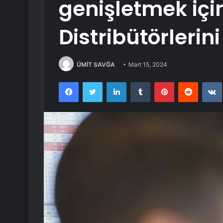
genişletmek içi
Distribütörlerini
ÜMİT SAVĞA
Mart 15, 2024
Facebook
Twitter
LinkedIn
Tumblr
Pinterest
Reddit