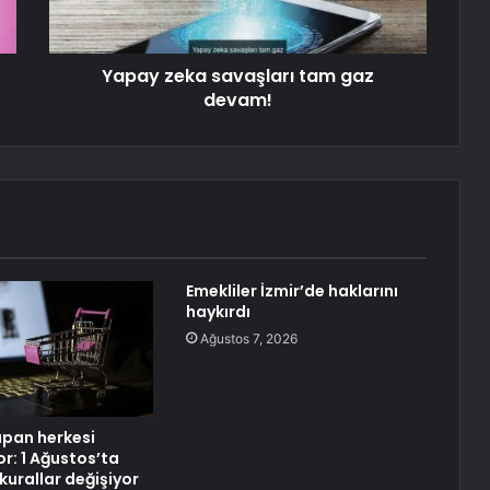
Yapay zeka savaşları tam gaz
devam!
Emekliler İzmir’de haklarını
haykırdı
Ağustos 7, 2026
apan herkesi
yor: 1 Ağustos’ta
 kurallar değişiyor