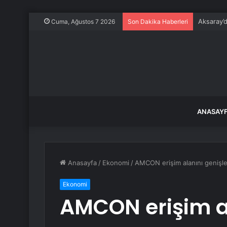
Aksaray’d
Cuma, Ağustos 7 2026
Son Dakika Haberleri
ANASAY
Anasayfa
/
Ekonomi
/
AMCON erişim alanını genişlet
Ekonomi
AMCON erişim a