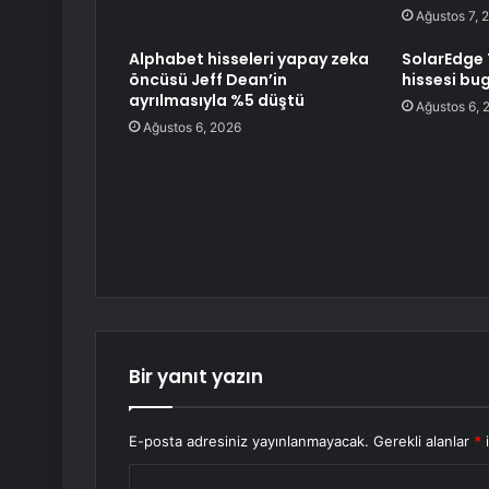
Ağustos 7, 
Alphabet hisseleri yapay zeka
SolarEdge
öncüsü Jeff Dean’in
hissesi bu
ayrılmasıyla %5 düştü
Ağustos 6, 
Ağustos 6, 2026
Bir yanıt yazın
E-posta adresiniz yayınlanmayacak.
Gerekli alanlar
*
i
Y