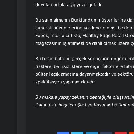
duyulan ortak saygıyı vurguladı.
Bu satın almanın Burklund’un müşterilerine daha
sunarak büyümelerine yardımcı olması bekleni
Foods, Inc. ile birlikte, Healthy Edge Retail Gr
mağazasının işletilmesi de dahil olmak üzere çok
Bu basın bülteni, gerçek sonuçların öngörülen
risklere, belirsizliklere ve diğer faktörlere tabi
bülteni açıklamasına dayanmaktadır ve sektörün
spekülasyon yapmamaktadır.
Bu makale yapay zekanın desteğiyle oluşturulmuş
Daha fazla bilgi için Şart ve Koşullar bölümüm
Facebook
Twitter
LinkedIn
Tumblr
Pint