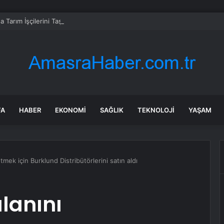
a Tarım İşçilerini Taşıyan Minibüs Kaza Yaptı
FA
HABER
EKONOMI
SAĞLIK
TEKNOLOJI
YAŞAM
mek için Burklund Distribütörlerini satın aldı
lanını