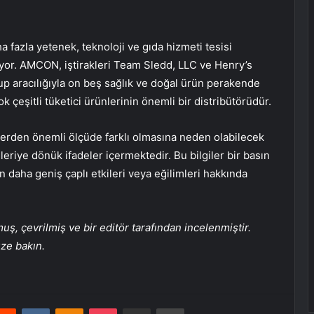
 fazla yetenek, teknoloji ve gıda hizmeti tesisi
yor. AMCON, iştirakleri Team Sledd, LLC ve Henry’s
oup aracılığıyla on beş sağlık ve doğal ürün perakende
 çeşitli tüketici ürünlerinin önemli bir distribütörüdür.
lerden önemli ölçüde farklı olmasına neden olabilecek
 ileriye dönük ifadeler içermektedir. Bu bilgiler bir basın
 daha geniş çaplı etkileri veya eğilimleri hakkında
, çevrilmiş ve bir editör tarafından incelenmiştir.
üze bakın.
erest
Reddit
VKontakte
Odnoklassniki
Pocket
E-Posta ile paylaş
Yazdır