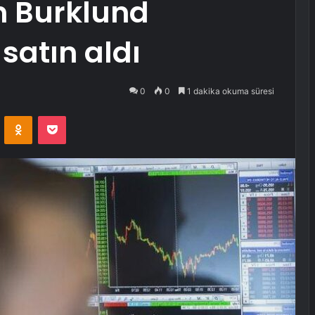
n Burklund
 satın aldı
0
0
1 dakika okuma süresi
VKontakte
Odnoklassniki
Pocket