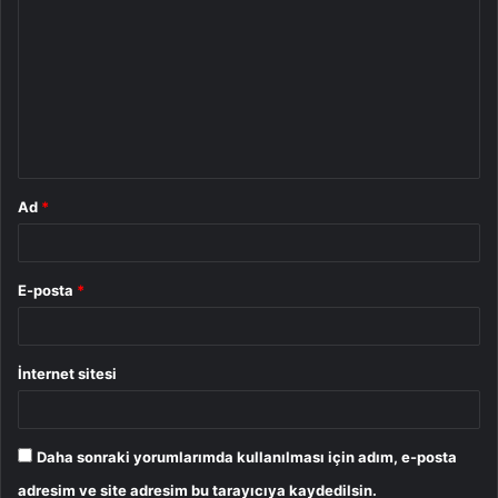
o
r
u
m
*
Ad
*
E-posta
*
İnternet sitesi
Daha sonraki yorumlarımda kullanılması için adım, e-posta
adresim ve site adresim bu tarayıcıya kaydedilsin.