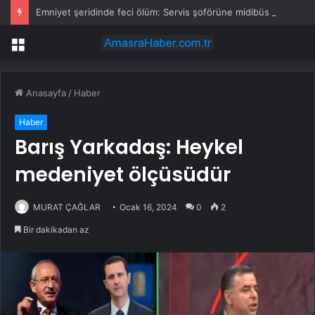
Emniyet şeridinde feci ölüm: Servis şoförüne midibüs çarptı
Menü
Anasayfa
/
Haber
Haber
Barış Yarkadaş: Heykel
medeniyet ölçüsüdür
MURAT ÇAĞLAR
Ocak 16, 2024
0
2
Bir dakikadan az