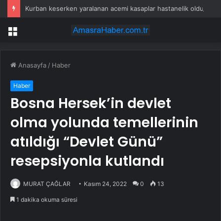
Kurban keserken yaralanan acemi kasaplar hastanelik oldu
Menü
Anasayfa
/
Haber
Haber
Bosna Hersek’in devlet
olma yolunda temellerinin
atıldığı “Devlet Günü”
resepsiyonla kutlandı
MURAT ÇAĞLAR
Kasım 24, 2022
0
13
1 dakika okuma süresi