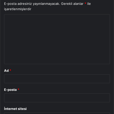
E-posta adresiniz yayınlanmayacak.
Gerekli alanlar
*
ile
işaretlenmişlerdir
Y
o
r
u
m
*
Ad
*
E-posta
*
İnternet sitesi