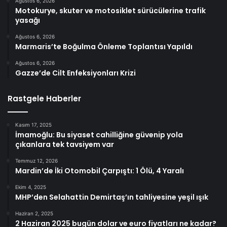
Ağustos 6, 2026
Motokurye, skuter ve motosiklet sürücülerine trafik
yasağı
Ağustos 6, 2026
Marmaris’te Boğulma Önleme Toplantısı Yapıldı
Ağustos 6, 2026
Gazze’de Cilt Enfeksiyonları Krizi
Rastgele Haberler
Kasım 17, 2025
İmamoğlu: Bu siyaset cahilliğine güvenip yola
çıkanlara tek tavsiyem var
Temmuz 12, 2026
Mardin’de İki Otomobil Çarpıştı: 1 Ölü, 4 Yaralı
Ekim 4, 2025
MHP’den Selahattin Demirtaş’ın tahliyesine yeşil ışık
Haziran 2, 2025
2 Haziran 2025 bugün dolar ve euro fiyatları ne kadar?