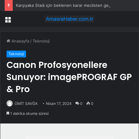
Karşıyaka Stadı için beklenen karar meclisten geçti
Menü
Anasayfa
/
Teknoloji
Teknoloji
Canon Profosyonellere
Sunuyor: imagePROGRAF GP
& Pro
ÜMİT SAVĞA
Nisan 17, 2024
0
0
1 dakika okuma süresi