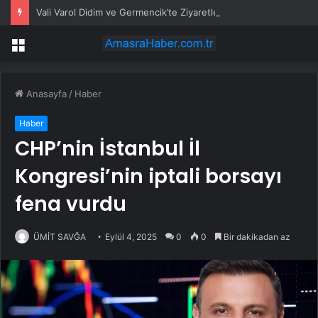
Vali Varol Didim ve Germencik’te Ziyaretler Gerçekleştirdi
Menü
Anasayfa
/
Haber
Haber
CHP’nin İstanbul İl
Kongresi’nin iptali borsayı
fena vurdu
ÜMİT SAVĞA
Eylül 4, 2025
0
0
Bir dakikadan az