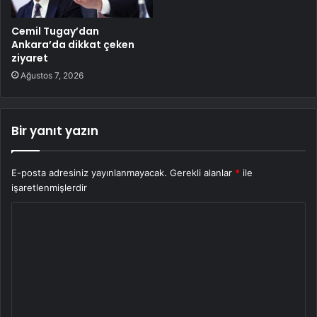
Cemil Tugay’dan
Ankara’da dikkat çeken
ziyaret
Ağustos 7, 2026
Bir yanıt yazın
E-posta adresiniz yayınlanmayacak.
Gerekli alanlar
*
ile
işaretlenmişlerdir
Y
o
r
u
m