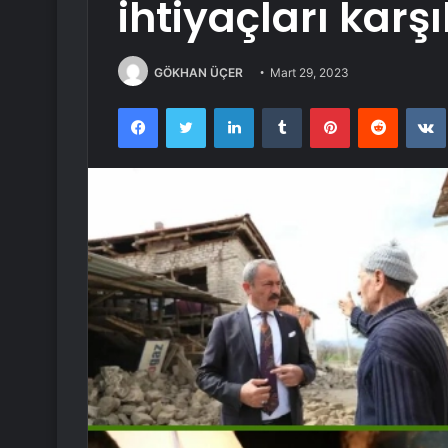
ihtiyaçları karş
GÖKHAN ÜÇER
Mart 29, 2023
Facebook
Twitter
LinkedIn
Tumblr
Pinterest
Reddit