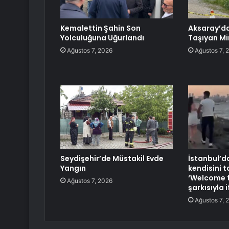
Kemalettin Şahin Son
Aksaray’da 
Yolculuğuna Uğurlandı
Taşıyan Mi
Ağustos 7, 2026
Ağustos 7, 
Seydişehir’de Müstakil Evde
İstanbul’da
Yangın
kendisini 
‘Welcome t
Ağustos 7, 2026
şarkısıyla i
Ağustos 7, 