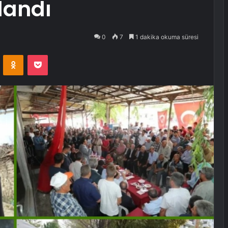
ılandı
0
7
1 dakika okuma süresi
VKontakte
Odnoklassniki
Pocket