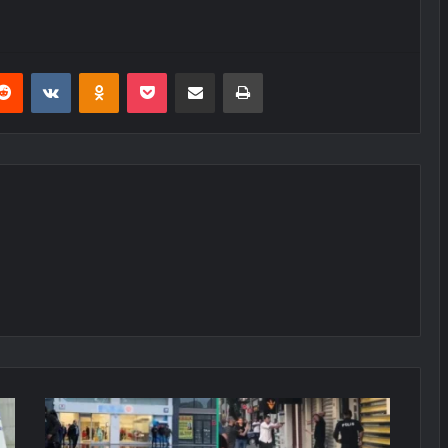
erest
Reddit
VKontakte
Odnoklassniki
Pocket
E-Posta ile paylaş
Yazdır