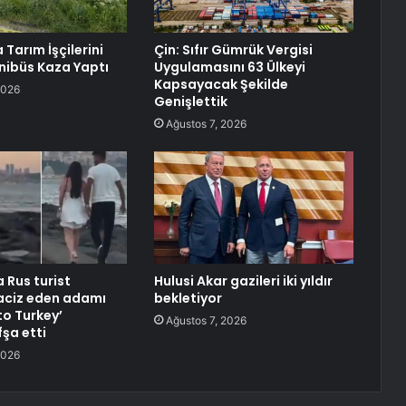
Tarım İşçilerini
Çin: Sıfır Gümrük Vergisi
nibüs Kaza Yaptı
Uygulamasını 63 Ülkeyi
Kapsayacak Şekilde
2026
Genişlettik
Ağustos 7, 2026
 Rus turist
Hulusi Akar gazileri iki yıldır
taciz eden adamı
bekletiyor
o Turkey’
Ağustos 7, 2026
fşa etti
2026