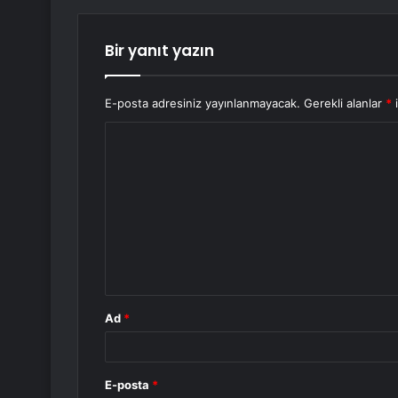
Bir yanıt yazın
E-posta adresiniz yayınlanmayacak.
Gerekli alanlar
*
i
Y
o
r
u
m
*
Ad
*
E-posta
*