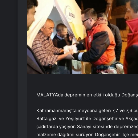
MALATYA’da depremin en etkili olduğu Doğanşe
Kahramanmaraş’ta meydana gelen 7,7 ve 7,6 bü
Battalgazi ve Yeşilyurt ile Doğanşehir ve Akç
çadırlarda yaşıyor. Sanayi sitesinde depremzedel
malzeme dağıtımı sürüyor. Doğanşehir ilçe me