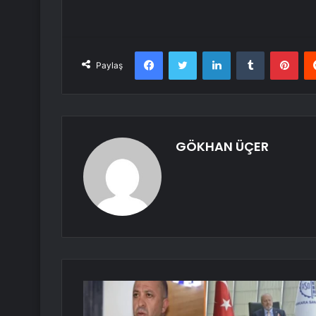
Facebook
Twitter
LinkedIn
Tumblr
Pint
Paylaş
GÖKHAN ÜÇER