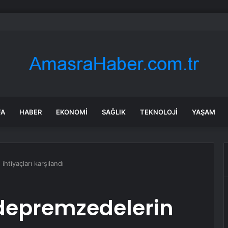
ji’den Batı Karadeniz İçin Kuvvetli Yağış Uyarısı: Zonguldak ve Düzce’d
FA
HABER
EKONOMI
SAĞLIK
TEKNOLOJI
YAŞAM
htiyaçları karşılandı
depremzedelerin