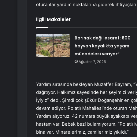
oturanlar yardım noktalarına giderek ihtiyaçların
İlgili Makaleler
Barınak değil esaret: 600
hayvan kayalıkta yaşam
mücadelesi veriyor”
Ağustos 7, 2026
Yardım sırasında bekleyen Muzaffer Bayram, “Ya
dağıtıyor. Halkımız sayesinde her şeyimizi veriy
İyiyiz” dedi. Şimdi çok şükür Doğanşehir en çok
devam ediyor. Polatlı Mahallesi’nde oturan Meh
Yardım alıyoruz. 42 numara büyük ayakkabı verd
hastam var. Bebek bezi bulamıyorum. “Polatlı 
bina var. Minarelerimiz, camilerimiz yıkıldı.”