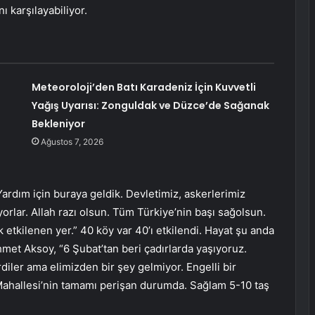
ı karşılayabiliyor.
Meteoroloji’den Batı Karadeniz İçin Kuvvetli
Yağış Uyarısı: Zonguldak ve Düzce’de Sağanak
Bekleniyor
Ağustos 7, 2026
rdım için buraya geldik. Devletimiz, askerlerimiz
orlar. Allah razı olsun. Tüm Türkiye’nin başı sağolsun.
 etkilenen yer.” 40 köy var 40’ı etkilendi. Hayat şu anda
met Aksoy, “6 Şubat’tan beri çadırlarda yaşıyoruz.
iler ama elimizden bir şey gelmiyor. Engelli bir
Mahallesi’nin tamamı perişan durumda. Sağlam 5-10 taş