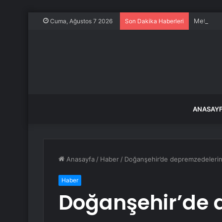
Meteorolo
Cuma, Ağustos 7 2026
Son Dakika Haberleri
ANASAY
Anasayfa
/
Haber
/
Doğanşehir’de depremzedelerin i
Haber
Doğanşehir’de 