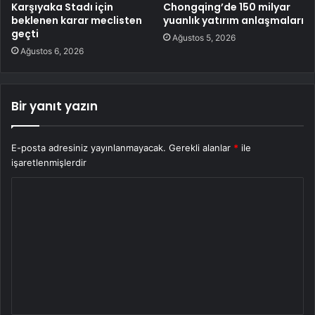
Karşıyaka Stadı için
Chongqing’de 150 milyar
beklenen karar meclisten
yuanlık yatırım anlaşmaları
geçti
Ağustos 5, 2026
Ağustos 6, 2026
Bir yanıt yazın
E-posta adresiniz yayınlanmayacak.
Gerekli alanlar
*
ile
işaretlenmişlerdir
Y
o
r
u
m
*