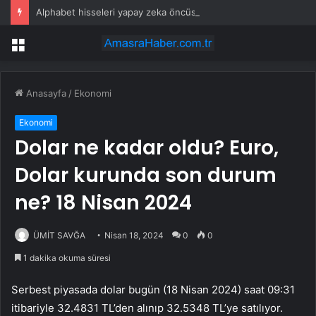
Alphabet hisseleri yapay zeka öncüsü Jeff Dean’in ayrılmasıyla %5 düştü
Menü
Anasayfa
/
Ekonomi
Ekonomi
Dolar ne kadar oldu? Euro,
Dolar kurunda son durum
ne? 18 Nisan 2024
ÜMİT SAVĞA
Nisan 18, 2024
0
0
1 dakika okuma süresi
Serbest piyasada dolar bugün (18 Nisan 2024) saat 09:31
itibariyle 32.4831 TL’den alınıp 32.5348 TL’ye satılıyor.