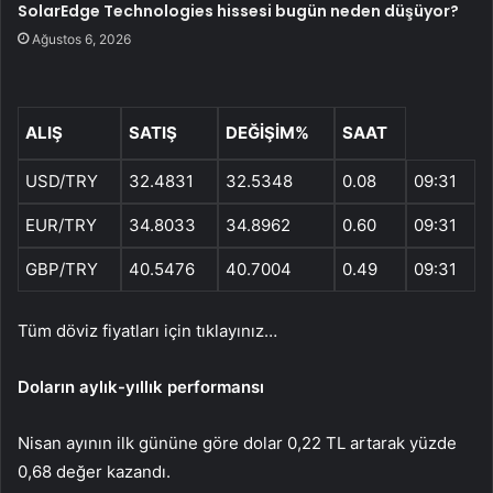
SolarEdge Technologies hissesi bugün neden düşüyor?
Ağustos 6, 2026
ALIŞ
SATIŞ
DEĞİŞİM%
SAAT
USD/TRY
32.4831
32.5348
0.08
09:31
EUR/TRY
34.8033
34.8962
0.60
09:31
GBP/TRY
40.5476
40.7004
0.49
09:31
Tüm döviz fiyatları için tıklayınız…
Doların aylık-yıllık performansı
Nisan ayının ilk gününe göre dolar 0,22 TL artarak yüzde
0,68 değer kazandı.