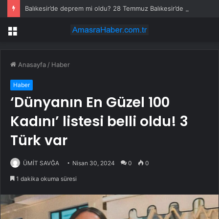
Balıkesir’de deprem mi oldu? 28 Temmuz Balıkesir’de en son ne zaman deprem oldu, depremin şiddeti belli mi?
Menü
Anasayfa
/
Haber
Haber
‘Dünyanın En Güzel 100
Kadını’ listesi belli oldu! 3
Türk var
ÜMİT SAVĞA
Nisan 30, 2024
0
0
1 dakika okuma süresi