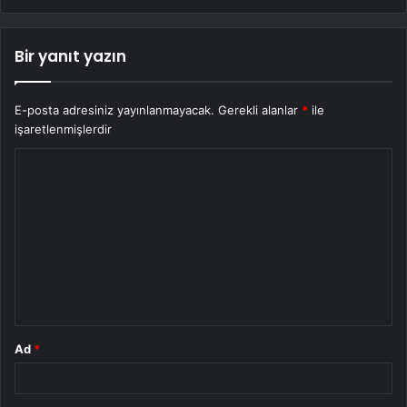
Bir yanıt yazın
E-posta adresiniz yayınlanmayacak.
Gerekli alanlar
*
ile
işaretlenmişlerdir
Y
o
r
u
m
*
Ad
*