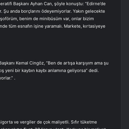
eratifi Başkanı Ayhan Can, şöyle konuştu: “Edirne’de
r. Şu anda borçlarını ödeyemiyorlar. Yakın gelecekte
bi şoförüm, benim de minibüsüm var, onlar bizim
inde tüm esnafın işine yaramalı. Markete, kırtasiyeye
Başkanı Kemal Cingöz, “Ben de artışa karşıyım ama şu
tış yeni bir kaybın kaybı anlamına geliyorsa” dedi.
orlar.” .
sigorta ve vergiler de çok maliyetli. Sıfır tüketme