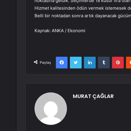
noktasına geldik. Seçimlerde 18 küsur lira olan a
Hizmet kalitesinden ödün vermek istemesek de
Belli bir noktadan sonra artık dayanacak gücüm
Kaynak: ANKA / Ekonomi
Facebook
Twitter
LinkedIn
Tumblr
Pint
Paylaş
MURAT ÇAĞLAR