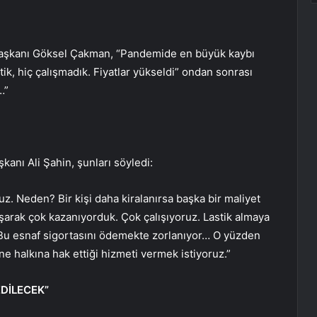
ı Başkanı Göksel Çakman, “Pandemide en büyük kaybı
k, hiç çalışmadık. Fiyatlar yükseldi” ondan sonrası
…”
kanı Ali Şahin, şunları söyledi:
uz. Neden? Bir kişi daha kiralanırsa başka bir maliyet
ışarak çok kazanıyorduk. Çok çalışıyoruz. Lastik almaya
“Bu esnaf sigortasını ödemekte zorlanıyor… O yüzden
ne halkına hak ettiği hizmeti vermek istiyoruz.”
DİLECEK”