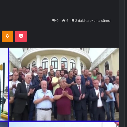
0
6
2 dakika okuma süresi
VKontakte
Odnoklassniki
Pocket