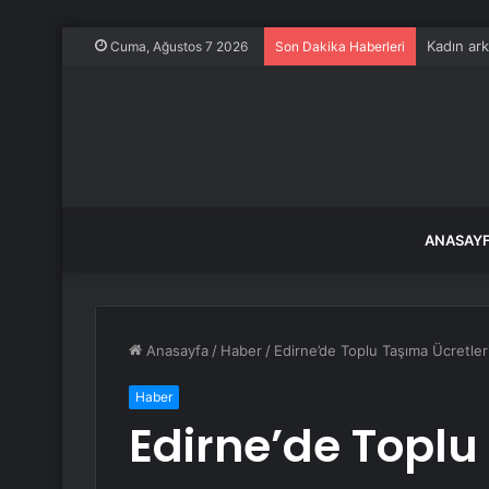
Kadın ark
Cuma, Ağustos 7 2026
Son Dakika Haberleri
ANASAY
Anasayfa
/
Haber
/
Edirne’de Toplu Taşıma Ücretler
Haber
Edirne’de Toplu