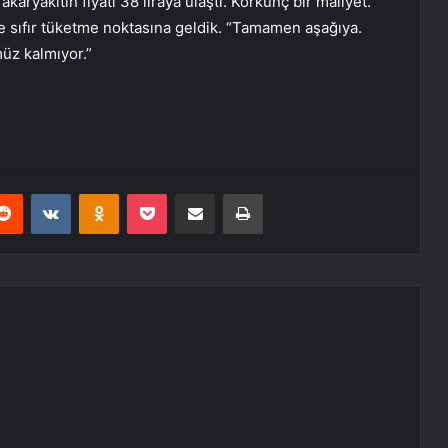
karyakıtın fiyatı 38 liraya ulaştı. Korkunç bir maliyet.
 sıfır tüketme noktasına geldik. “Tamamen aşağıya.
üz kalmıyor.”
erest
Reddit
VKontakte
Odnoklassniki
Pocket
E-Posta ile paylaş
Yazdır