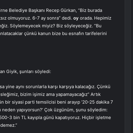
Edirne Belediye Başkanı Recep Gürkan, “Biz burada
sız olmuyoruz. 6-7 ay sonra” dedi.
oy
orada. Hepimiz
eceğiz. Söylemeyecek miyiz? Biz söyleyeceğiz. “Bu
 anlatacaklar çünkü kanun bize bu esnafın tarifelerini
n Giyik, şunları söyledi:
sa yine aynı sorunlarla karşı karşıya kalacağız. Çünkü
sleğimiz, bizim işimiz ama yapamayacağız” Artık
 bir siyasi parti temsilcisi beni arayıp ’20-25 dakika 7
unu neden yapıyorsun?’ Çok üzgünüm, şunu söyledim:
 500-3 bin TL kayıpla günü kapatıyoruz. Hiçbir işletme
edemez.”