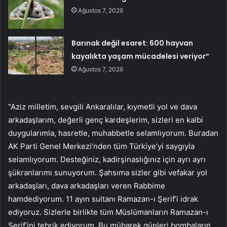
Ağustos 7, 2026
Barınak değil esaret: 600 hayvan
kayalıkta yaşam mücadelesi veriyor”
Ağustos 7, 2026
“Aziz milletim, sevgili Ankaralılar, kıymetli yol ve dava
arkadaşlarım, değerli genç kardeşlerim, sizleri en kalbi
duygularımla, hasretle, muhabbetle selamlıyorum. Buradan
AK Parti Genel Merkezi’nden tüm Türkiye’yi saygıyla
selamlıyorum. Desteğiniz, kadirşinaslığınız için ayrı ayrı
şükranlarımı sunuyorum. Şahsıma sizler gibi vefakar yol
arkadaşları, dava arkadaşları veren Rabbime
hamdediyorum. 11 ayın sultanı Ramazan-ı Şerif’i idrak
ediyoruz. Sizlerle birlikte tüm Müslümanların Ramazan-ı
Şerif’ini tebrik ediyorum. Bu mübarek günleri bombaların