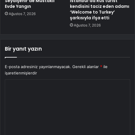
Seydişehir’de Müstakil
İstanbul’da Rus turist
Evde Yangın
kendisini taciz eden adamı
‘Welcome to Turkey’
Ağustos 7, 2026
şarkısıyla ifşa etti
Ağustos 7, 2026
Bir yanıt yazın
E-posta adresiniz yayınlanmayacak.
Gerekli alanlar
*
ile
işaretlenmişlerdir
Y
o
r
u
m
*