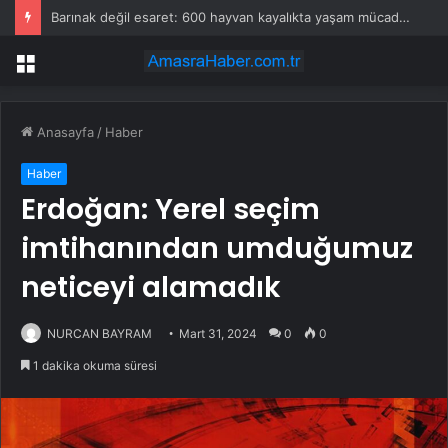
Barınak değil esaret: 600 hayvan kayalıkta yaşam mücadelesi veriyor”
Menü
Anasayfa
/
Haber
Haber
Erdoğan: Yerel seçim
imtihanından umduğumuz
neticeyi alamadık
NURCAN BAYRAM
Mart 31, 2024
0
0
1 dakika okuma süresi