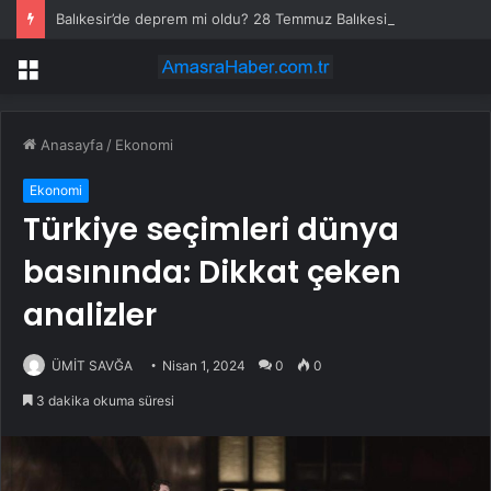
Balıkesir’de deprem mi oldu? 28 Temmuz Balıkesir’de en son ne zaman deprem oldu, depremin şiddeti belli mi?
Menü
Anasayfa
/
Ekonomi
Ekonomi
Türkiye seçimleri dünya
basınında: Dikkat çeken
analizler
ÜMİT SAVĞA
Nisan 1, 2024
0
0
3 dakika okuma süresi