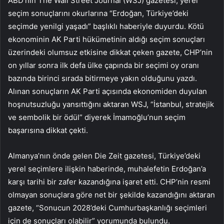
ABD’nin The Wall Street Journal (WSJ) gazetesi, yerel
seçim sonuçlarını okurlarına “Erdoğan, Türkiye’deki
seçimde yenilgi yaşadı” başlıklı haberiyle duyurdu. Kötü
ekonominin AK Parti hükümetinin aldığı seçim sonuçları
üzerindeki olumsuz etkisine dikkat çeken gazete, CHP’nin
on yıllar sonra ilk defa ülke çapında bir seçimi oy oranı
bazında birinci sırada bitirmeye yakın olduğunu yazdı.
Alınan sonuçların AK Parti açısında ekonomiden duyulan
hoşnutsuzluğu yansıttığını aktaran WSJ, “İstanbul, stratejik
ve sembolik bir ödül” diyerek İmamoğlu’nun seçim
başarısına dikkat çekti.
Almanya’nın önde gelen Die Zeit gazetesi, Türkiye’deki
yerel seçimlere ilişkin haberinde, muhalefetin Erdoğan’a
karşı tarihi bir zafer kazandığına işaret etti. CHP’nin resmi
olmayan sonuçlara göre net bir şekilde kazandığını aktaran
gazete, “Sonucun 2028’deki Cumhurbaşkanlığı seçimleri
için de sonuçları olabilir” yorumunda bulundu.