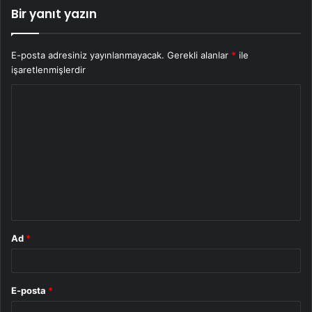
Bir yanıt yazın
E-posta adresiniz yayınlanmayacak.
Gerekli alanlar
*
ile
işaretlenmişlerdir
Y
o
r
u
m
*
Ad
*
E-posta
*