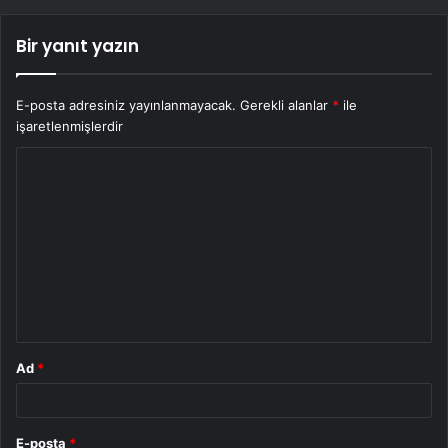
Bir yanıt yazın
E-posta adresiniz yayınlanmayacak.
Gerekli alanlar
*
ile
işaretlenmişlerdir
Y
o
r
u
m
*
Ad
*
E-posta
*