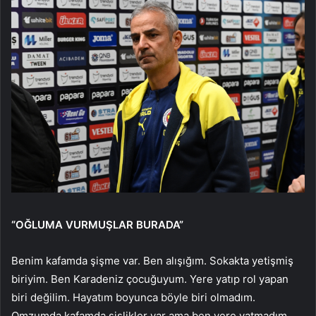
“OĞLUMA VURMUŞLAR BURADA”
Benim kafamda şişme var. Ben alışığım. Sokakta yetişmiş
biriyim. Ben Karadeniz çocuğuyum. Yere yatıp rol yapan
biri değilim. Hayatım boyunca böyle biri olmadım.
Omzumda kafamda şişlikler var ama ben yere yatmadım,