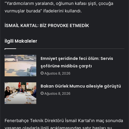
“Yardımcılarım yaralandı, oğlumun kafası şişti, çocuğa
vurmuşlar burada” ifadelerini kullandı.
İSMAİL KARTAL: BİZ PROVOKE ETMEDİK
İlgili Makaleler
Emniyet şeridinde feci ölüm: Servis
şoförüne midibüs çarptı
Ağustos 8, 2026
Bakan Gürlek Mumcu ailesiyle görüştü
Ağustos 8, 2026
Fenerbahçe Teknik Direktörü İsmail Kartal’ın maç sonunda
yaşanan olaylarla ilgili açıklamasından satır başları şu