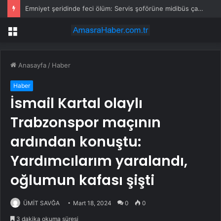
Emniyet şeridinde feci ölüm: Servis şoförüne midibüs çarptı
Menü
Anasayfa
/
Haber
Haber
İsmail Kartal olaylı
Trabzonspor maçının
ardından konuştu:
Yardımcılarım yaralandı,
oğlumun kafası şişti
ÜMİT SAVĞA
Mart 18, 2024
0
0
3 dakika okuma süresi