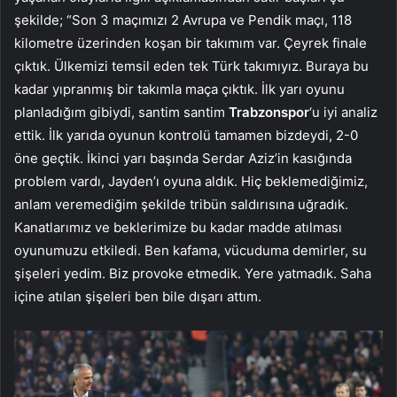
şekilde; “Son 3 maçımızı 2 Avrupa ve Pendik maçı, 118
kilometre üzerinden koşan bir takımım var. Çeyrek finale
çıktık. Ülkemizi temsil eden tek Türk takımıyız. Buraya bu
kadar yıpranmış bir takımla maça çıktık. İlk yarı oyunu
planladığım gibiydi, santim santim
Trabzonspor
‘u iyi analiz
ettik. İlk yarıda oyunun kontrolü tamamen bizdeydi, 2-0
öne geçtik. İkinci yarı başında Serdar Aziz’in kasığında
problem vardı, Jayden’ı oyuna aldık. Hiç beklemediğimiz,
anlam veremediğim şekilde tribün saldırısına uğradık.
Kanatlarımız ve beklerimize bu kadar madde atılması
oyunumuzu etkiledi. Ben kafama, vücuduma demirler, su
şişeleri yedim. Biz provoke etmedik. Yere yatmadık. Saha
içine atılan şişeleri ben bile dışarı attım.