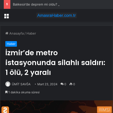
Balıkesir’de deprem mi oldu? 28 Temmuz Balıkesir’de en son ne zaman deprem oldu, depremin şiddeti belli mi?
Menü
Anasayfa
/
Haber
Haber
İzmir’de metro
istasyonunda silahlı saldırı:
1 ölü, 2 yaralı
ÜMİT SAVĞA
Mart 23, 2024
0
0
1 dakika okuma süresi