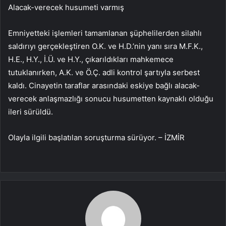
Alacak-verecek husumeti varmış
Emniyetteki işlemleri tamamlanan şüphelilerden silahlı
saldırıyı gerçekleştiren O.K. ve H.D.’nin yanı sıra M.F.K.,
H.E., H.Y., İ.Ü. ve H.Y., çıkarıldıkları mahkemece
tutuklanırken, A.K. ve Ö.Ç. adli kontrol şartıyla serbest
kaldı. Cinayetin taraflar arasındaki eskiye bağlı alacak-
verecek anlaşmazlığı sonucu husumetten kaynaklı olduğu
ileri sürüldü.
Olayla ilgili başlatılan soruşturma sürüyor. – İZMİR