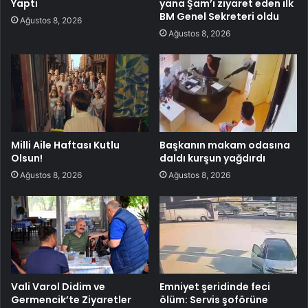
Yaptı
yana Şam’ı ziyaret eden ilk
BM Genel Sekreteri oldu
Ağustos 8, 2026
Ağustos 8, 2026
Milli Aile Haftası Kutlu
Başkanın makam odasına
Olsun!
daldı kurşun yağdırdı
Ağustos 8, 2026
Ağustos 8, 2026
Vali Varol Didim ve
Emniyet şeridinde feci
Germencik’te Ziyaretler
ölüm: Servis şoförüne