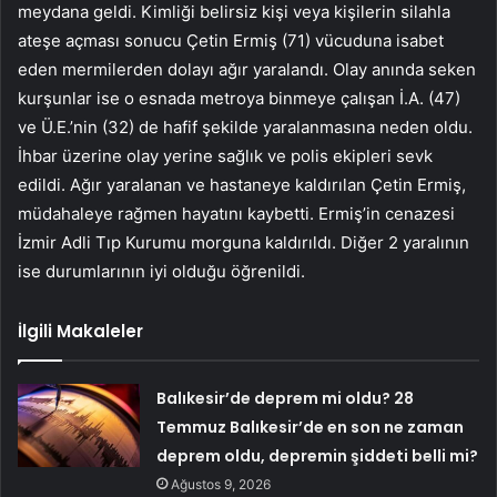
meydana geldi. Kimliği belirsiz kişi veya kişilerin silahla
ateşe açması sonucu Çetin Ermiş (71) vücuduna isabet
eden mermilerden dolayı ağır yaralandı. Olay anında seken
kurşunlar ise o esnada metroya binmeye çalışan İ.A. (47)
ve Ü.E.’nin (32) de hafif şekilde yaralanmasına neden oldu.
İhbar üzerine olay yerine sağlık ve polis ekipleri sevk
edildi. Ağır yaralanan ve hastaneye kaldırılan Çetin Ermiş,
müdahaleye rağmen hayatını kaybetti. Ermiş’in cenazesi
İzmir Adli Tıp Kurumu morguna kaldırıldı. Diğer 2 yaralının
ise durumlarının iyi olduğu öğrenildi.
İlgili Makaleler
Balıkesir’de deprem mi oldu? 28
Temmuz Balıkesir’de en son ne zaman
deprem oldu, depremin şiddeti belli mi?
Ağustos 9, 2026