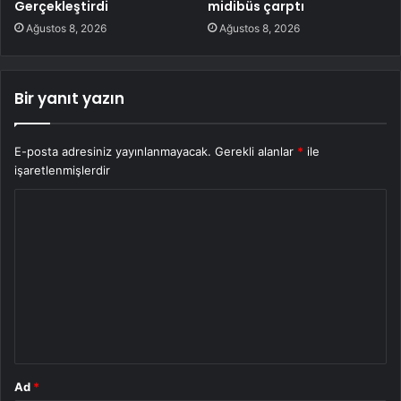
Gerçekleştirdi
midibüs çarptı
Ağustos 8, 2026
Ağustos 8, 2026
Bir yanıt yazın
E-posta adresiniz yayınlanmayacak.
Gerekli alanlar
*
ile
işaretlenmişlerdir
Y
o
r
u
m
*
Ad
*