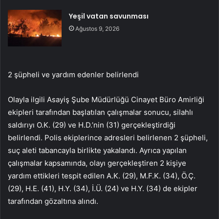
Yeşil vatan savunması
Ağustos 9, 2026
2 şüpheli ve yardım edenler belirlendi
Olayla ilgili Asayiş Şube Müdürlüğü Cinayet Büro Amirliği
ekipleri tarafından başlatılan çalışmalar sonucu, silahlı
saldırıyı O.K. (29) ve H.D.’nin (31) gerçekleştirdiği
belirlendi. Polis ekiplerince adresleri belirlenen 2 şüpheli,
suç aleti tabancayla birlikte yakalandı. Ayrıca yapılan
çalışmalar kapsamında, olayı gerçekleştiren 2 kişiye
yardım ettikleri tespit edilen A.K. (29), M.F.K. (34), Ö.Ç.
(29), H.E. (41), H.Y. (34), İ.Ü. (24) ve H.Y. (34) de ekipler
tarafından gözaltına alındı.