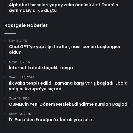
Alphabet hisseleri yapay zeka öncüsü Jeff Dean’in
ayrılmasıyla %5 düştü
Rastgele Haberler
Ekim 5, 2025
ChatGPT’ye yaptığı itiraflar, nasıl sonun başlangıcı
oldu?
Mayıs 17, 2025
İnternet kafede bıçaklı kavga
Temmuz 25, 2026
İlk vaka tespit edildi, zamana karşı yarış başladı: Ebola
salgını Avrupa’ya sıçradı
Ocak 19, 2026
OSMEK’in Yeni Dönem Meslek Edindirme Kursları Başladı
Kasım 23, 2025
İYİ Parti’den Erdoğan’a: İmralı’yı iptal et