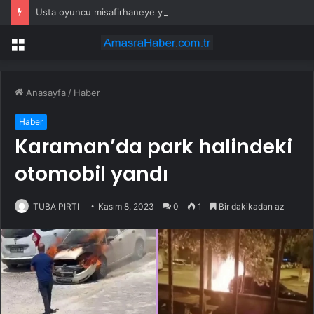
Usta oyuncu misafirhaneye yerleşti! Tarık Papuççuoğlu bir göz odada yeni hayat kurdu
Menü
Anasayfa
/
Haber
Haber
Karaman’da park halindeki
otomobil yandı
TUBA PIRTI
Kasım 8, 2023
0
1
Bir dakikadan az