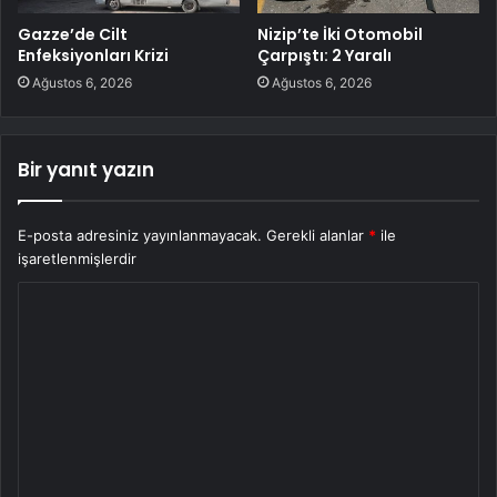
Gazze’de Cilt
Nizip’te İki Otomobil
Enfeksiyonları Krizi
Çarpıştı: 2 Yaralı
Ağustos 6, 2026
Ağustos 6, 2026
Bir yanıt yazın
E-posta adresiniz yayınlanmayacak.
Gerekli alanlar
*
ile
işaretlenmişlerdir
Y
o
r
u
m
*