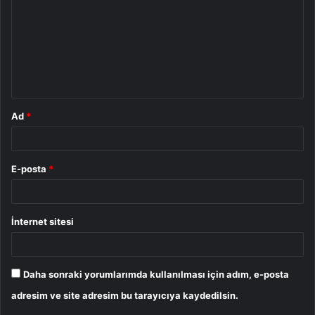
r
u
m
*
Ad
*
E-posta
*
İnternet sitesi
Daha sonraki yorumlarımda kullanılması için adım, e-posta
adresim ve site adresim bu tarayıcıya kaydedilsin.