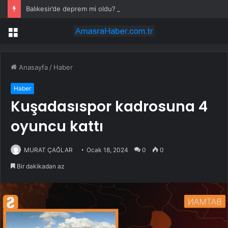
Balıkesir’de deprem mi oldu? 28 Temmuz Balıkesir’de en son ne zaman deprem oldu, depremin şiddeti belli mi?
Menü
Anasayfa
/
Haber
Haber
Kuşadasıspor kadrosuna 4
oyuncu kattı
MURAT ÇAĞLAR
Ocak 18, 2024
0
0
Bir dakikadan az