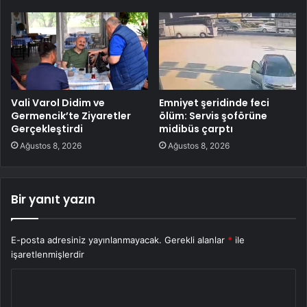
Vali Varol Didim ve
Emniyet şeridinde feci
Germencik’te Ziyaretler
ölüm: Servis şoförüne
Gerçekleştirdi
midibüs çarptı
Ağustos 8, 2026
Ağustos 8, 2026
Bir yanıt yazın
E-posta adresiniz yayınlanmayacak.
Gerekli alanlar
*
ile
işaretlenmişlerdir
Y
o