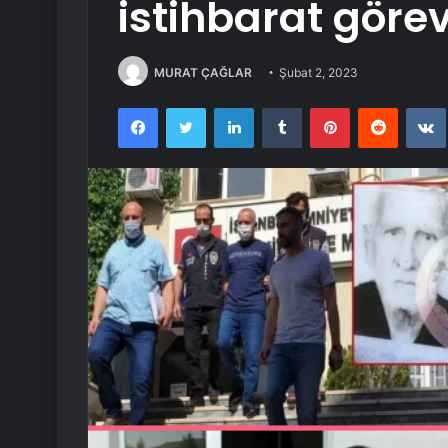
istihbarat görev
MURAT ÇAĞLAR
Şubat 2, 2023
Facebook
Twitter
LinkedIn
Tumblr
Pinterest
Reddit