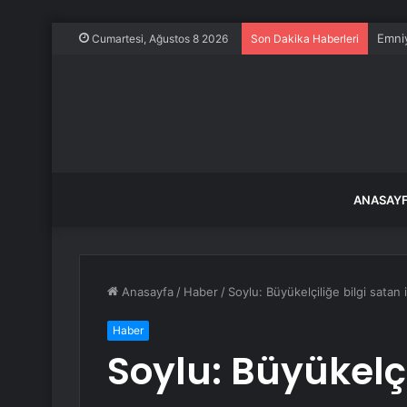
Emniy
Cumartesi, Ağustos 8 2026
Son Dakika Haberleri
ANASAY
Anasayfa
/
Haber
/
Soylu: Büyükelçiliğe bilgi satan 
Haber
Soylu: Büyükelçi