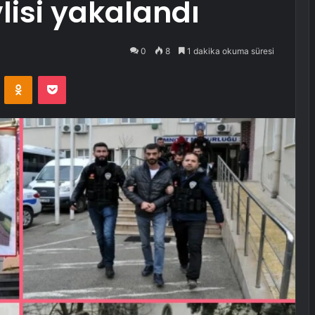
lisi yakalandı
0
8
1 dakika okuma süresi
VKontakte
Odnoklassniki
Pocket