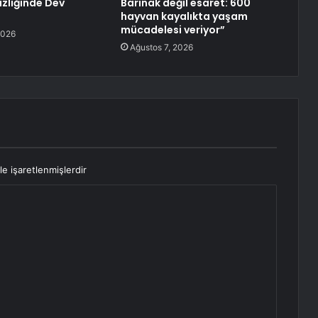
zliğinde Dev
Barınak değil esaret: 600
hayvan kayalıkta yaşam
mücadelesi veriyor”
2026
Ağustos 7, 2026
le işaretlenmişlerdir