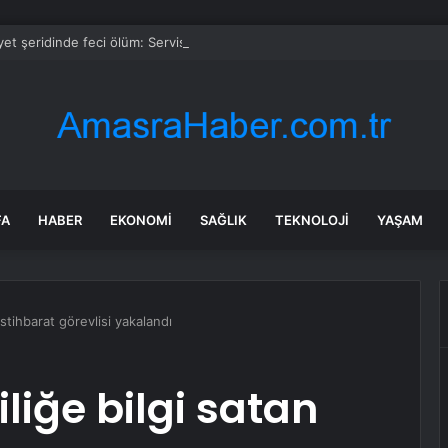
et şeridinde feci ölüm: Servis şoförüne midibüs çarptı
FA
HABER
EKONOMI
SAĞLIK
TEKNOLOJI
YAŞAM
istihbarat görevlisi yakalandı
liğe bilgi satan