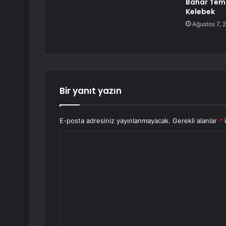
Bahar Temi
Kelebek
Ağustos 7, 
Bir yanıt yazın
E-posta adresiniz yayınlanmayacak.
Gerekli alanlar
*
i
Y
o
r
u
m
*