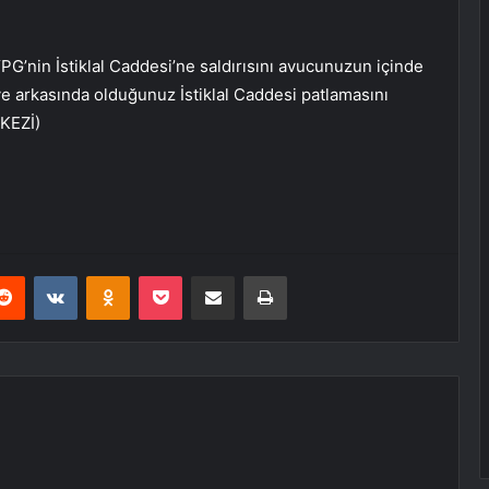
’nin İstiklal Caddesi’ne saldırısını avucunuzun içinde
e arkasında olduğunuz İstiklal Caddesi patlamasını
KEZİ)
erest
Reddit
VKontakte
Odnoklassniki
Pocket
E-Posta ile paylaş
Yazdır