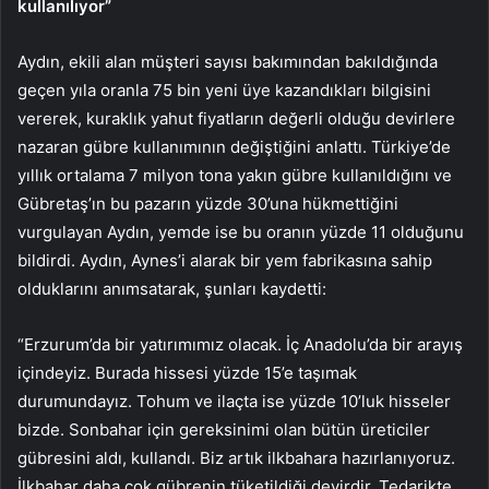
kullanılıyor”
Aydın, ekili alan müşteri sayısı bakımından bakıldığında
geçen yıla oranla 75 bin yeni üye kazandıkları bilgisini
vererek, kuraklık yahut fiyatların değerli olduğu devirlere
nazaran gübre kullanımının değiştiğini anlattı. Türkiye’de
yıllık ortalama 7 milyon tona yakın gübre kullanıldığını ve
Gübretaş’ın bu pazarın yüzde 30’una hükmettiğini
vurgulayan Aydın, yemde ise bu oranın yüzde 11 olduğunu
bildirdi. Aydın, Aynes’i alarak bir yem fabrikasına sahip
olduklarını anımsatarak, şunları kaydetti:
“Erzurum’da bir yatırımımız olacak. İç Anadolu’da bir arayış
içindeyiz. Burada hissesi yüzde 15’e taşımak
durumundayız. Tohum ve ilaçta ise yüzde 10’luk hisseler
bizde. Sonbahar için gereksinimi olan bütün üreticiler
gübresini aldı, kullandı. Biz artık ilkbahara hazırlanıyoruz.
İlkbahar daha çok gübrenin tüketildiği devirdir. Tedarikte