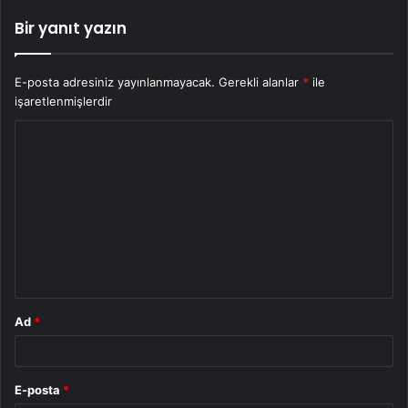
Bir yanıt yazın
E-posta adresiniz yayınlanmayacak.
Gerekli alanlar
*
ile
işaretlenmişlerdir
Y
o
r
u
m
*
Ad
*
E-posta
*