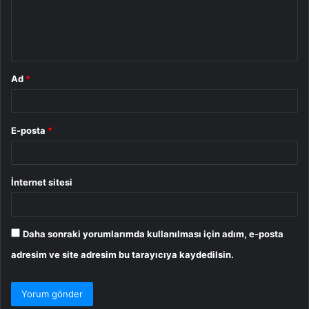
m
*
Ad
*
E-posta
*
İnternet sitesi
Daha sonraki yorumlarımda kullanılması için adım, e-posta
adresim ve site adresim bu tarayıcıya kaydedilsin.