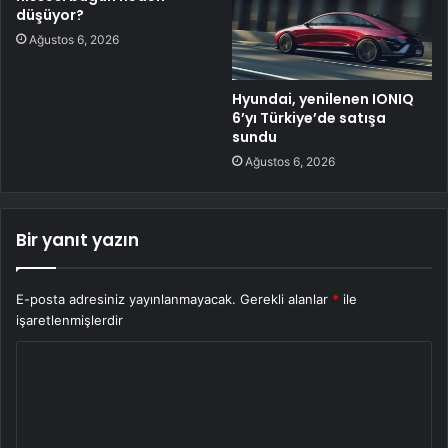
düşüyor?
Ağustos 6, 2026
Hyundai, yenilenen IONIQ
6’yı Türkiye’de satışa
sundu
Ağustos 6, 2026
Bir yanıt yazın
E-posta adresiniz yayınlanmayacak.
Gerekli alanlar
*
ile
işaretlenmişlerdir
Y
o
r
u