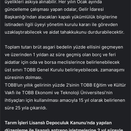
üyelikleri askıya alınabilir. Her yılın Ocak ayında
güncelleme çalışması yapan odalar, Gelir İdaresi
Başkanlığı’ndan alacakları kapalı yükümlülük bilgilerine
istinaden ilgili üyeyi yönetim kurulu kararı ile görevden
uzaklaştırabilecek ve aidat tahakkukunu durdurabilecektir.
Toplam tutarı brüt asgari bedelin yüzde ellisini geçmeyen
ve üzerinden 1 yıldan az süre geçmiş olan borç ve feri
aidatlar için oda ve borsa meclislerince belirlenebilecek
üst sınırı TOBB Genel Kurulu belirleyebilecek. zamanaşımı
süresinin dolması.
TOBB’un yıllık gelirinin yüzde 2’sinin TOBB Eğitim ve Kültür
Vakfı ile TOBB Ekonomi ve Teknoloji Üniversitesi’nin
ihtiyaçları için kullanılması amacıyla 15 yıl olarak belirlenen
süre 25 yıla çıkarıldı.
Tarım İşleri Lisanslı Depoculuk Kanunu’nda yapılan
düzenleme ile lisanslı antrepo işletmelerine 2 yıl süreyle