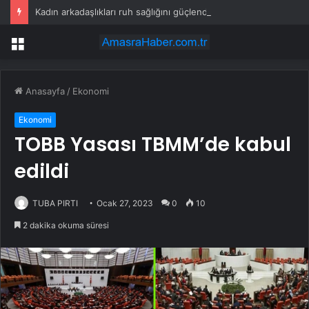
Kadın arkadaşlıkları ruh sağlığını güçlendiriyor
Menü
Anasayfa
/
Ekonomi
Ekonomi
TOBB Yasası TBMM’de kabul
edildi
TUBA PIRTI
Ocak 27, 2023
0
10
2 dakika okuma süresi