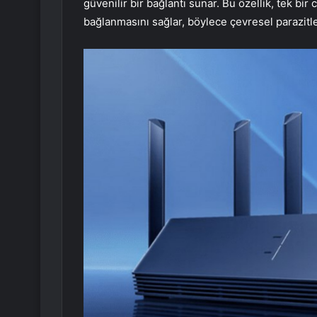
güvenilir bir bağlantı sunar. Bu özellik, tek b
bağlanmasını sağlar, böylece çevresel parazitleri