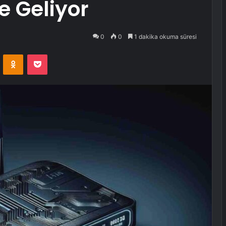
le Geliyor
0
0
1 dakika okuma süresi
VKontakte
Odnoklassniki
Pocket