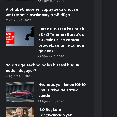
Ağustos 6, 2026
Alphabet hisseleri yapay zeka öncüsü
Jeff Dean’in ayrılmasıyla %5 düştü
Ağustos 6, 2026
Bursa BUSKİ su kesintisi!
20-21 Temmuz Bursa’da
su kesintisi ne zaman
bitecek, sular ne zaman
gelecek?
Ağustos 6, 2026
SolarEdge Technologies hissesi bugün
neden düşüyor?
Ağustos 6, 2026
Hyundai, yenilenen IONIQ
6’yı Türkiye’de satışa
sundu
Ağustos 6, 2026
İSO Başkanı
Bahçıvan’dan yeni