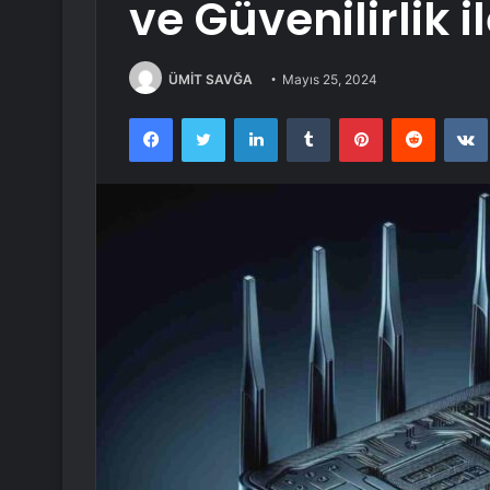
ve Güvenilirlik i
ÜMİT SAVĞA
Mayıs 25, 2024
Facebook
Twitter
LinkedIn
Tumblr
Pinterest
Reddit