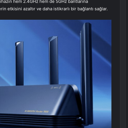
ir cihazın hem 2.4GHz hem de 5GHz bantlarına
n etkisini azaltır ve daha istikrarlı bir bağlantı sağlar.