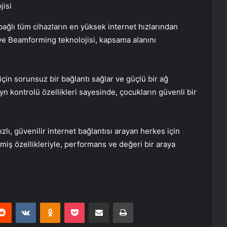
jisi
 bağlı tüm cihazların en yüksek internet hızlarından
 ve Beamforming teknolojisi, kapsama alanını
için sorunsuz bir bağlantı sağlar ve güçlü bir ağ
yn kontrolü özellikleri sayesinde, çocukların güvenli bir
ı, güvenilir internet bağlantısı arayan herkes için
miş özellikleriyle, performans ve değeri bir araya
erest
Reddit
VKontakte
Odnoklassniki
Pocket
E-Posta ile paylaş
Yazdır