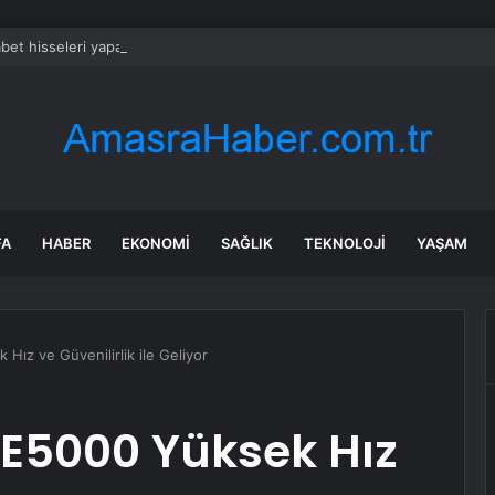
bet hisseleri yapay zeka öncüsü Jeff Dean’in ayrılmasıyla %5 düştü
FA
HABER
EKONOMI
SAĞLIK
TEKNOLOJI
YAŞAM
Hız ve Güvenilirlik ile Geliyor
BE5000 Yüksek Hız