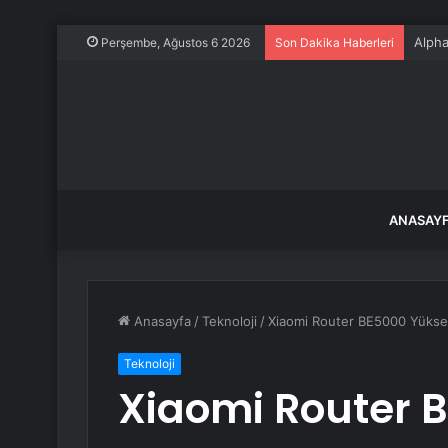
Alpha
Perşembe, Ağustos 6 2026
Son Dakika Haberleri
ANASAY
Anasayfa
/
Teknoloji
/
Xiaomi Router BE5000 Yüksek 
Teknoloji
Xiaomi Router 