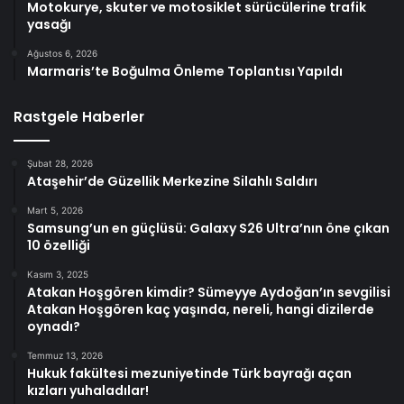
Motokurye, skuter ve motosiklet sürücülerine trafik
yasağı
Ağustos 6, 2026
Marmaris’te Boğulma Önleme Toplantısı Yapıldı
Rastgele Haberler
Şubat 28, 2026
Ataşehir’de Güzellik Merkezine Silahlı Saldırı
Mart 5, 2026
Samsung’un en güçlüsü: Galaxy S26 Ultra’nın öne çıkan
10 özelliği
Kasım 3, 2025
Atakan Hoşgören kimdir? Sümeyye Aydoğan’ın sevgilisi
Atakan Hoşgören kaç yaşında, nereli, hangi dizilerde
oynadı?
Temmuz 13, 2026
Hukuk fakültesi mezuniyetinde Türk bayrağı açan
kızları yuhaladılar!