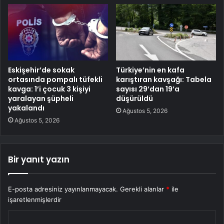
Eskişehir’de sokak
Türkiye’nin en kafa
ortasında pompalı tüfekli
karıştıran kavşağı: Tabela
kavga: 1’i çocuk 3 kişiyi
sayısı 29’dan 19’a
yaralayan şüpheli
düşürüldü
yakalandı
Ağustos 5, 2026
Ağustos 5, 2026
Bir yanıt yazın
E-posta adresiniz yayınlanmayacak.
Gerekli alanlar
*
ile
işaretlenmişlerdir
Y