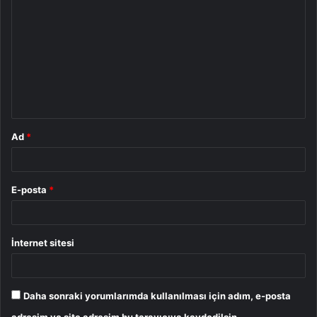
o
r
u
m
*
Ad
*
E-posta
*
İnternet sitesi
Daha sonraki yorumlarımda kullanılması için adım, e-posta