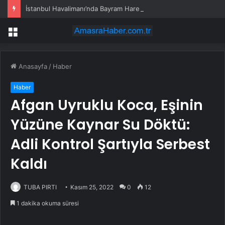
İstanbul Havalimanı’nda Bayram Hareketliliği
Menü
Anasayfa
/
Haber
Haber
Afgan Uyruklu Koca, Eşinin
Yüzüne Kaynar Su Döktü:
Adli Kontrol Şartıyla Serbest
Kaldı
TUBA PIRTI
Kasım 25, 2022
0
12
1 dakika okuma süresi