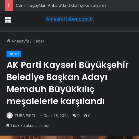
Cemil Tugay’dan Ankara’da dikkat çeken ziyaret
Menü
Anasayfa
/
Haber
Haber
AK Parti Kayseri Büyükşehir
Belediye Başkan Adayı
Memduh Büyükkılıç
meşalelerle karşılandı
TUBA PIRTI
Ocak 18, 2024
0
0
1 dakika okuma süresi