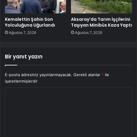
Kemalettin Şahin Son
Aksaray’da Tarım İşçilerini
Yolculuğuna Uğurlandı
Taşıyan Minibüs Kaza Yaptı
Ağustos 7, 2026
Ağustos 7, 2026
Bir yanıt yazın
E-posta adresiniz yayınlanmayacak.
Gerekli alanlar
*
ile
işaretlenmişlerdir
Y
o
r
u
m