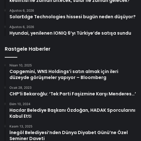
kesintisi ne zaman bitecek, sular ne zaman gelecek?
Ağustos 6, 2026
SolarEdge Technologies hissesi bugün neden düşüyor?
Ağustos 6, 2026
Hyundai, yenilenen IONIQ 6’yı Türkiye’de satışa sundu
Rastgele Haberler
Nisan 10, 2025
Capgemini, WNS Holdings’i satın almak için ileri
düzeyde görüşmeler yapıyor – Bloomberg
Ocak 28, 2023
CHP’li Bekaroğlu: ‘Tek Parti Faşizmine Karşı Menderes…’
Ekim 10, 2024
Hacılar Belediye Başkanı Özdoğan, HADAK Sporcularını
Kabul Etti
Kasım 13, 2025
İnegöl Belediyesi’nden Dünya Diyabet Günü’ne Özel
Seminer Daveti