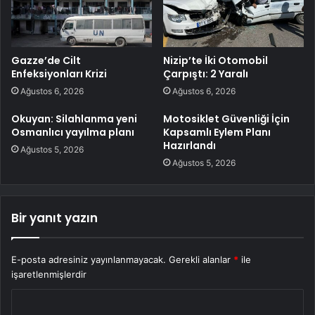
Gazze’de Cilt
Nizip’te İki Otomobil
Enfeksiyonları Krizi
Çarpıştı: 2 Yaralı
Ağustos 6, 2026
Ağustos 6, 2026
Okuyan: Silahlanma yeni
Motosiklet Güvenliği İçin
Osmanlıcı yayılma planı
Kapsamlı Eylem Planı
Hazırlandı
Ağustos 5, 2026
Ağustos 5, 2026
Bir yanıt yazın
E-posta adresiniz yayınlanmayacak.
Gerekli alanlar
*
ile
işaretlenmişlerdir
Y