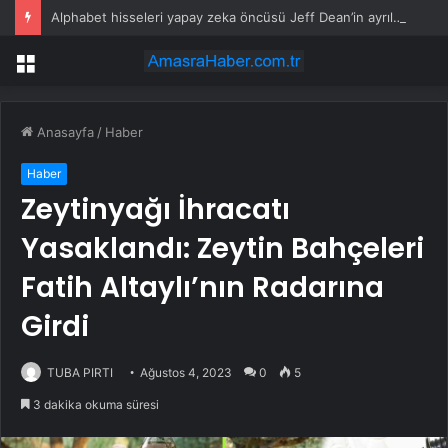
Alphabet hisseleri yapay zeka öncüsü Jeff Dean’in ayrılmasıyla %5 düştü
Menü
Anasayfa
/
Haber
Haber
Zeytinyağı İhracatı
Yasaklandı: Zeytin Bahçeleri
Fatih Altaylı’nın Radarına
Girdi
TUBA PIRTI
Ağustos 4, 2023
0
5
3 dakika okuma süresi