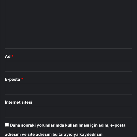
o
r
u
m
*
Ad
*
E-posta
*
İnternet sitesi
Daha sonraki yorumlarımda kullanılması için adım, e-posta
adresim ve site adresim bu tarayıcıya kaydedilsin.